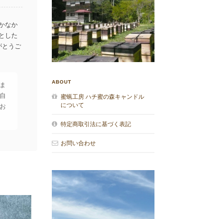
かなか
とした
がとうご
ABOUT
ま
自
蜜蝋工房 ハチ蜜の森キャンドル
について
お
特定商取引法に基づく表記
お問い合わせ
寧に包ん
様