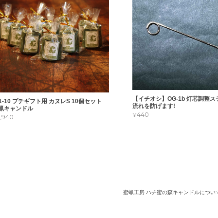
フトにお使いいただけて幸いです。
子のようです(✿︎´ ꒳ ` ) 使うのが楽しみです！
【イチオシ】OG-1b 灯芯調整
-1-10 プチギフト用 カヌレS 10個セット
流れを防げます!
とうございます。ちょっとしたプレゼントに、もらった人が喜んでもらえたら
蝋キャンドル
¥440
5,940
した。
包まれていて、開ける前からワクワク…開けてみたら想像通り可愛くて、ち
2歳の孫の手にのせてあげたら、本物のお菓子だと思ったみたいで食べようと
ので慌てました。 お嫁さんもキャンドル好きなので ひとつプレゼントしまし
火をつけていないのですが、賑やかだったお盆も終わって、後片付けが終わ
蜜蝋工房 ハチ蜜の森キャンドルについ
せて火を灯してみようと思います。 故郷の山形にこんな素敵なものを作るお
誇りです。