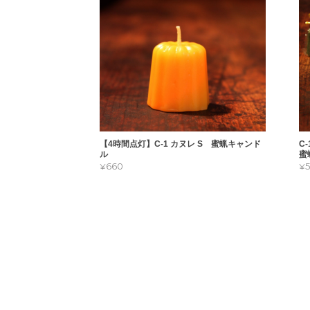
へのギ
綺麗な包装でお菓
C-1-5 蜜蝋キャンドル プチギフト用 ラッピング カヌレS 5個セット
2021/11/24
【4時間点灯】C-1 カヌレ S 蜜蝋キャンド
C
ありが
ル
蜜
¥660
¥
思いま
とても丁寧に
盆で来ていた
C-1-5 蜜蝋キャンドル プチギフト用 ラッピング カヌレS 5個セット
2021/08/17
持っていった
体なくてまだ
心を落ち着か
なんて、私の