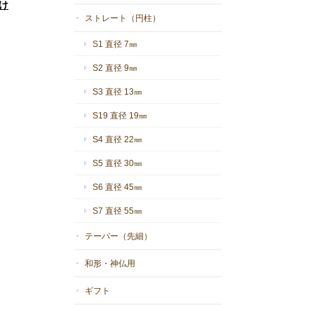
け
ストレート（円柱）
S1 直径 7㎜
S2 直径 9㎜
S3 直径 13㎜
S19 直径 19㎜
S4 直径 22㎜
S5 直径 30㎜
S6 直径 45㎜
S7 直径 55㎜
テーパー（先細）
和形・神仏用
ギフト