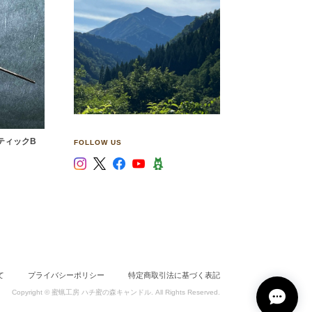
スティックB
FOLLOW US
と
ょうどお
お口に
た。 勿
ったら、
て
プライバシーポリシー
特定商取引法に基づく表記
店がある
Copyright © 蜜蝋工房 ハチ蜜の森キャンドル. All Rights Reserved.