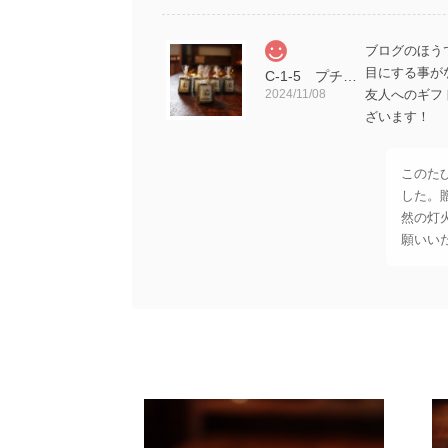
ブログのほう
目にする事が
C-1-5 プチギフト用 ラッピング カヌレS 5個セット 蜜蝋キャンドル
2024/11/08
友人へのギフ
ざいます！
このた
した。
然の灯
願いいた
友人に渡すた
でくださり、
C-1-5 プチギフト用 ラッピング カヌレS 5個セット
2022/03/26
このた