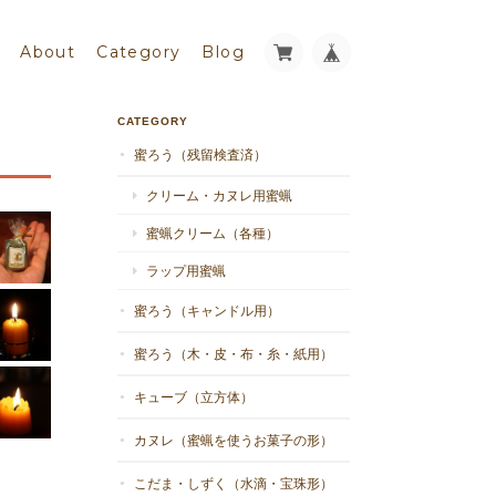
About
Category
Blog
CATEGORY
蜜ろう（残留検査済）
クリーム・カヌレ用蜜蝋
蜜蝋クリーム（各種）
ラップ用蜜蝋
蜜ろう（キャンドル用）
蜜ろう（木・皮・布・糸・紙用）
キューブ（立方体）
カヌレ（蜜蝋を使うお菓子の形）
こだま・しずく（水滴・宝珠形）