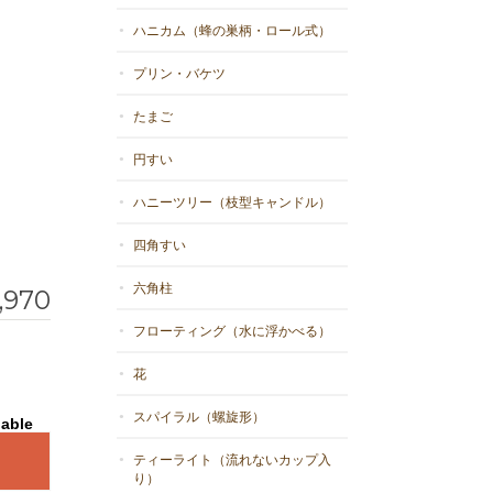
ハニカム（蜂の巣柄・ロール式）
プリン・バケツ
たまご
円すい
ハニーツリー（枝型キャンドル）
四角すい
六角柱
,970
フローティング（水に浮かべる）
花
スパイラル（螺旋形）
lable
ティーライト（流れないカップ入
り）