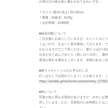
の溶け口の色が炎に透かされてきれいです。
＊サイズ (直径×高さ) 35×35mm
＊重量（包装含）約28g
＊点灯時間：約4時間
■納品日数について
ご注文順にお送りしていますが、キャンドルにつ
くないので、なるべく受注製造しております。で
かかりますのでご了承ください。蜜ろうは2〜3
注文が立て込んできたり（特に11〜12月）、製
発送が遅れる場合もございます。余裕のあるご注
■蜜ろうキャンドルの上手な灯し方
灯っぱなしでは流れてしまうことがあります。こ
https://ameblo.jp/hachimitsunomori/entry-12706
■色について
写真の色と異なる場合がありますが、きれいな黄
作しています。ただ、天然色のため時間とともに
さい。