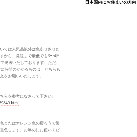
日本国内にお住まいの方向
いては人気品以外は色あせさせた
すから、発送まで最低でも3〜4日
日で発送いたしております。ただ、
作に時間のかかるものは、どちらも
文をお願いいたします。
ちらを参考になさって下さい↓
239849.html
色またはオレンジ色の蜜ろうで製
退色します。お早めにお使いくだ