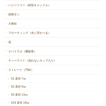
ハニーツリー（枝型キャンドル）
四角すい
六角柱
フローティング（水に浮かべる）
花
スパイラル（螺旋形）
ティーライト（流れないカップ入り）
ストレート（円柱）
S1 直径 7㎜
S2 直径 9㎜
S3 直径 13㎜
S19 直径 19㎜