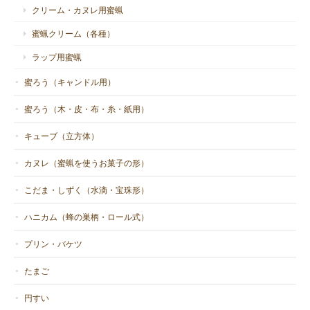
クリーム・カヌレ用蜜蝋
蜜蝋クリーム（各種）
ラップ用蜜蝋
蜜ろう（キャンドル用）
蜜ろう（木・皮・布・糸・紙用）
キューブ（立方体）
カヌレ（蜜蝋を使うお菓子の形）
こだま・しずく（水滴・宝珠形）
ハニカム（蜂の巣柄・ロール式）
プリン・バケツ
たまご
円すい