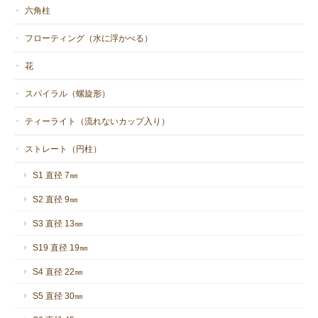
六角柱
フローティング（水に浮かべる）
花
スパイラル（螺旋形）
ティーライト（流れないカップ入り）
ストレート（円柱）
S1 直径 7㎜
S2 直径 9㎜
S3 直径 13㎜
S19 直径 19㎜
S4 直径 22㎜
S5 直径 30㎜