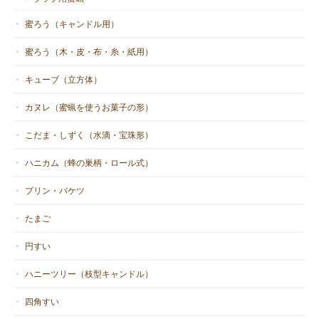
蜜ろう（キャンドル用）
蜜ろう（木・皮・布・糸・紙用）
キューブ（立方体）
カヌレ（蜜蝋を使うお菓子の形）
こだま・しずく（水滴・宝珠形）
ハニカム（蜂の巣柄・ロール式）
プリン・バケツ
たまご
円すい
ハニーツリー（枝型キャンドル）
四角すい