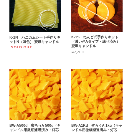
K-1S ねんど式手作りキット
K-2N ハニカムシート手作りキ
（濃い色Aタイプ・練り済み）
ットN（薄色） 蜜蝋キャンドル
蜜蝋キャンドル
SOLD OUT
¥2,200
BW-A500d 蜜ろうA 500g（キ
BW-A1Kd 蜜ろうA 1kg（キャ
ャンドル用微細濾過済み・灯芯
ンドル用微細濾過済み・灯芯