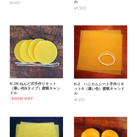
ル
¥440
¥1,320
K-1N ねんど式手作りキット
K-2 ハニカムシート手作りキ
（薄い色Nタイプ）蜜蝋キャン
ットA（濃い色）蜜蝋キャンド
ドル
ル
SOLD OUT
¥1,210