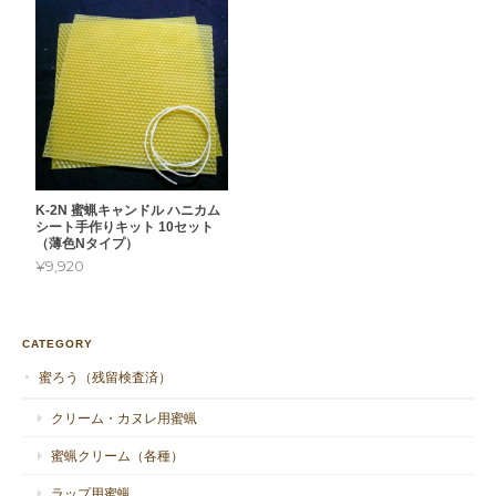
K-2N 蜜蝋キャンドル ハニカム
シート手作りキット 10セット
（薄色Nタイプ）
¥9,920
CATEGORY
蜜ろう（残留検査済）
クリーム・カヌレ用蜜蝋
蜜蝋クリーム（各種）
ラップ用蜜蝋