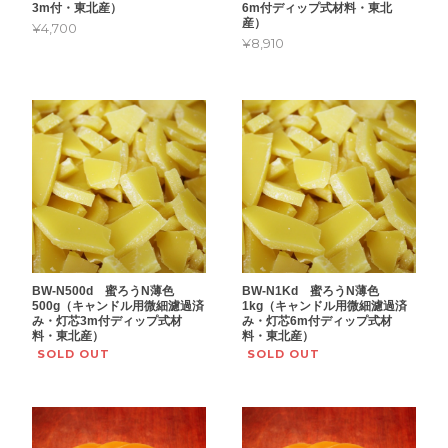
3m付・東北産）
6m付ディップ式材料・東北
産）
¥4,700
¥8,910
BW-N500d 蜜ろうN薄色
BW-N1Kd 蜜ろうN薄色
500g（キャンドル用微細濾過済
1kg（キャンドル用微細濾過済
み・灯芯3m付ディップ式材
み・灯芯6m付ディップ式材
料・東北産）
料・東北産）
SOLD OUT
SOLD OUT