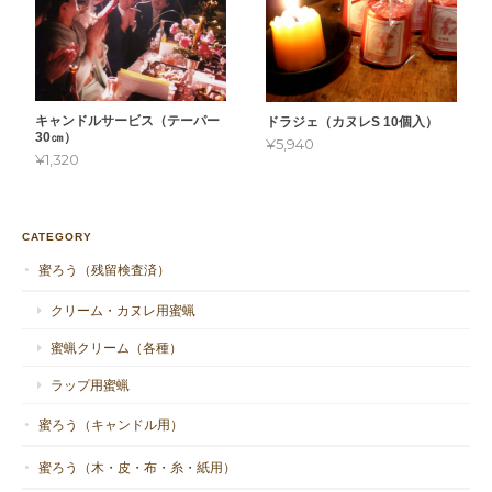
キャンドルサービス（テーパー
ドラジェ（カヌレS 10個入）
30㎝）
¥5,940
¥1,320
CATEGORY
蜜ろう（残留検査済）
クリーム・カヌレ用蜜蝋
蜜蝋クリーム（各種）
ラップ用蜜蝋
蜜ろう（キャンドル用）
蜜ろう（木・皮・布・糸・紙用）