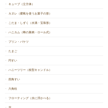
キューブ（立方体）
カヌレ（蜜蝋を使うお菓子の形）
こだま・しずく（水滴・宝珠形）
ハニカム（蜂の巣柄・ロール式）
プリン・バケツ
たまご
円すい
ハニーツリー（枝型キャンドル）
四角すい
六角柱
フローティング（水に浮かべる）
花