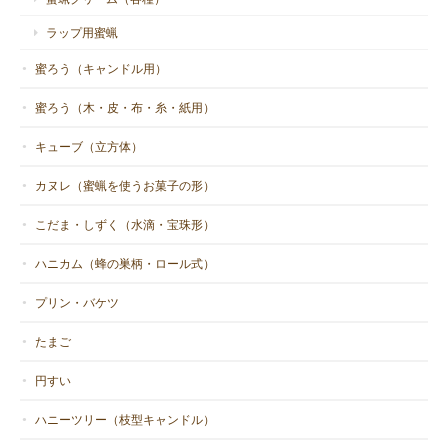
ラップ用蜜蝋
蜜ろう（キャンドル用）
蜜ろう（木・皮・布・糸・紙用）
キューブ（立方体）
カヌレ（蜜蝋を使うお菓子の形）
こだま・しずく（水滴・宝珠形）
ハニカム（蜂の巣柄・ロール式）
プリン・バケツ
たまご
円すい
ハニーツリー（枝型キャンドル）