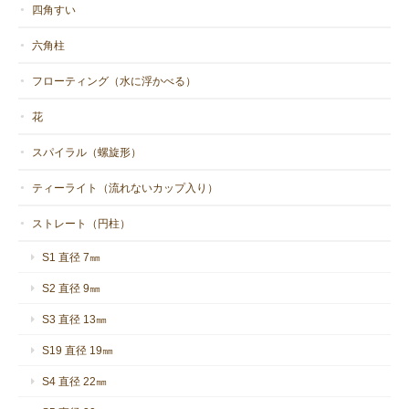
四角すい
六角柱
フローティング（水に浮かべる）
花
スパイラル（螺旋形）
ティーライト（流れないカップ入り）
ストレート（円柱）
S1 直径 7㎜
S2 直径 9㎜
S3 直径 13㎜
S19 直径 19㎜
S4 直径 22㎜