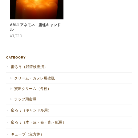
AM-1 アネモネ 蜜蝋キャンド
ル
¥1,320
CATEGORY
蜜ろう（残留検査済）
クリーム・カヌレ用蜜蝋
蜜蝋クリーム（各種）
ラップ用蜜蝋
蜜ろう（キャンドル用）
蜜ろう（木・皮・布・糸・紙用）
キューブ（立方体）