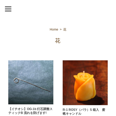
Home
花
花
【イチオシ】OG-1b 灯芯調整ス
R-1 ROSY（バラ）S 箱入 蜜
ティックB 流れを防げます!
蝋キャンドル