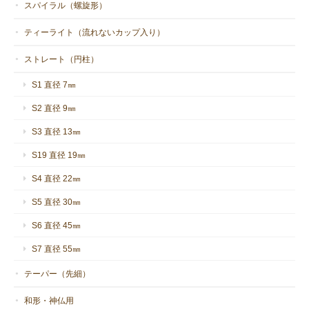
スパイラル（螺旋形）
ティーライト（流れないカップ入り）
ストレート（円柱）
S1 直径 7㎜
S2 直径 9㎜
S3 直径 13㎜
S19 直径 19㎜
S4 直径 22㎜
S5 直径 30㎜
S6 直径 45㎜
S7 直径 55㎜
テーパー（先細）
和形・神仏用