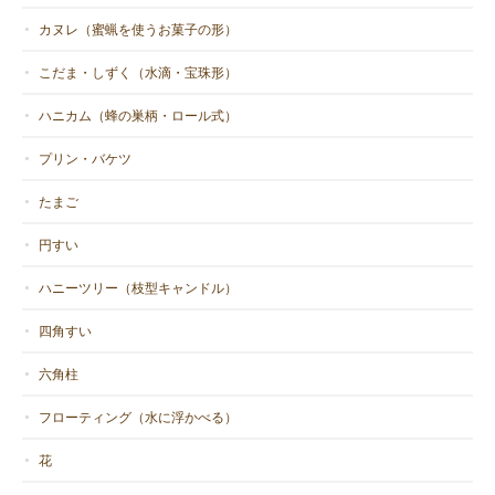
カヌレ（蜜蝋を使うお菓子の形）
こだま・しずく（水滴・宝珠形）
ハニカム（蜂の巣柄・ロール式）
プリン・バケツ
たまご
円すい
ハニーツリー（枝型キャンドル）
四角すい
六角柱
フローティング（水に浮かべる）
花