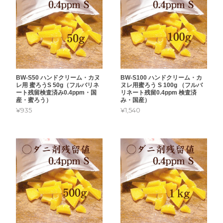
BW-S50 ハンドクリーム・カヌ
BW-S100 ハンドクリーム・カ
レ用 蜜ろうS 50g（フルバリネ
ヌレ用蜜ろう S 100g （フルバ
ート残留検査済み0.4ppm・国
リネート残留0.4ppm 検査済
産・蜜ろう）
み・国産）
¥935
¥1,540