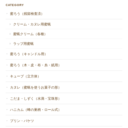
CATEGORY
蜜ろう（残留検査済）
クリーム・カヌレ用蜜蝋
蜜蝋クリーム（各種）
ラップ用蜜蝋
蜜ろう（キャンドル用）
蜜ろう（木・皮・布・糸・紙用）
キューブ（立方体）
カヌレ（蜜蝋を使うお菓子の形）
こだま・しずく（水滴・宝珠形）
ハニカム（蜂の巣柄・ロール式）
プリン・バケツ