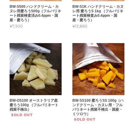
BW-S500 ハンドクリーム・カ
BW-S1K ハンドクリーム・カヌ
ヌレ用蜜ろう500g（フルバリネ
レ用 蜜ろうS 1kg （フルバリネ
ート残留検査済み0.4ppm・国
ート残留検査み0.4ppm・国
産・蜜ろう）
産・蜜ろう）
¥7,300
¥13,860
BW-OS100 オーストラリア産
BW-SS100 蜜ろうSS 100g（ハ
蜜ろう100g （フルバリネート
ンドクリーム・カヌレ用・フル
残留不検出）
バリネート残留不検出・国産・
ミツロウ）
SOLD OUT
SOLD OUT