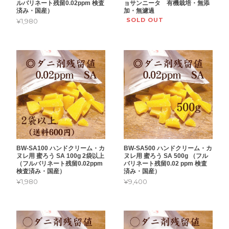
ョサンニータ 有機栽培・無添
ルバリネート残留0.02ppm 検査
加・無濾過
済み・国産）
SOLD OUT
¥1,980
BW-SA100 ハンドクリーム・カ
BW-SA500 ハンドクリーム・カ
ヌレ用 蜜ろう SA 100g 2袋以上
ヌレ用 蜜ろう SA 500g （フル
（フルバリネート残留0.02ppm
バリネート残留0.02 ppm 検査
検査済み・国産）
済み・国産）
¥1,980
¥9,400