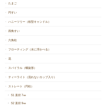
たまご
円すい
ハニーツリー（枝型キャンドル）
四角すい
六角柱
フローティング（水に浮かべる）
花
スパイラル（螺旋形）
ティーライト（流れないカップ入り）
ストレート（円柱）
S1 直径 7㎜
S2 直径 9㎜