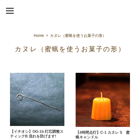
Home
カヌレ（蜜蝋を使うお菓子の形）
カヌレ（蜜蝋を使うお菓子の形）
【イチオシ】OG-1b 灯芯調整ス
【4時間点灯】C-1 カヌレ S 蜜
ティックB 流れを防げます!
蝋キャンドル