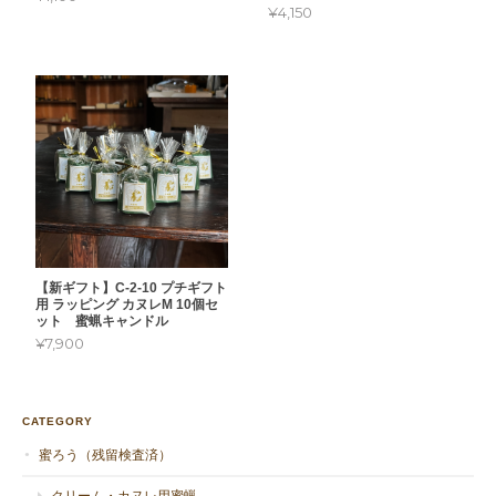
¥4,150
【新ギフト】C-2-10 プチギフト
用 ラッピング カヌレM 10個セ
ット 蜜蝋キャンドル
¥7,900
CATEGORY
蜜ろう（残留検査済）
クリーム・カヌレ用蜜蝋