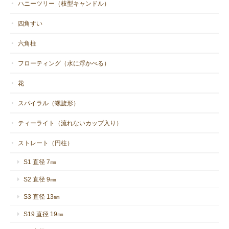
ハニーツリー（枝型キャンドル）
四角すい
六角柱
フローティング（水に浮かべる）
花
スパイラル（螺旋形）
ティーライト（流れないカップ入り）
ストレート（円柱）
S1 直径 7㎜
S2 直径 9㎜
S3 直径 13㎜
S19 直径 19㎜