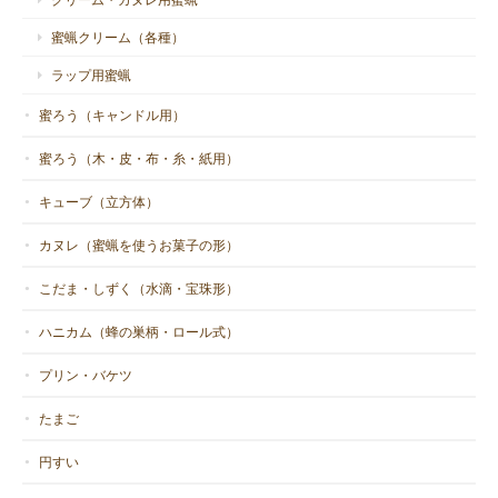
蜜蝋クリーム（各種）
ラップ用蜜蝋
蜜ろう（キャンドル用）
蜜ろう（木・皮・布・糸・紙用）
キューブ（立方体）
カヌレ（蜜蝋を使うお菓子の形）
こだま・しずく（水滴・宝珠形）
ハニカム（蜂の巣柄・ロール式）
プリン・バケツ
たまご
円すい