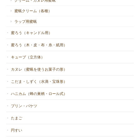
クリーム・カヌレ用蜜蝋
蜜蝋クリーム（各種）
ラップ用蜜蝋
蜜ろう（キャンドル用）
蜜ろう（木・皮・布・糸・紙用）
キューブ（立方体）
カヌレ（蜜蝋を使うお菓子の形）
こだま・しずく（水滴・宝珠形）
ハニカム（蜂の巣柄・ロール式）
プリン・バケツ
たまご
円すい