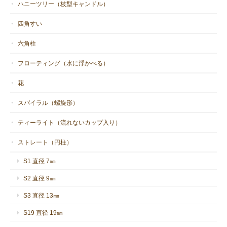
ハニーツリー（枝型キャンドル）
四角すい
六角柱
フローティング（水に浮かべる）
花
スパイラル（螺旋形）
ティーライト（流れないカップ入り）
ストレート（円柱）
S1 直径 7㎜
S2 直径 9㎜
S3 直径 13㎜
S19 直径 19㎜