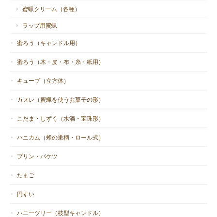
蜜蝋クリーム（各種）
ラップ用蜜蝋
蜜ろう（キャンドル用）
蜜ろう（木・皮・布・糸・紙用）
キューブ（立方体）
カヌレ（蜜蝋を使うお菓子の形）
こだま・しずく（水滴・宝珠形）
ハニカム（蜂の巣柄・ロール式）
プリン・バケツ
たまご
円すい
ハニーツリー（枝型キャンドル）