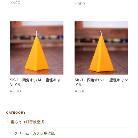
¥440
¥660
SK-2 四角すい M 蜜蝋キャ
SK-3 四角すい L 蜜蝋キャン
ンドル
ドル
¥880
¥1,210
CATEGORY
蜜ろう（残留検査済）
クリーム・カヌレ用蜜蝋