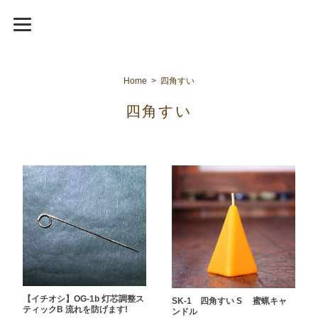
Home
四角すい
四角すい
【イチオシ】OG-1b 灯芯調整ス
SK-1 四角すい S 蜜蝋キャ
ティックB 流れを防げます!
ンドル