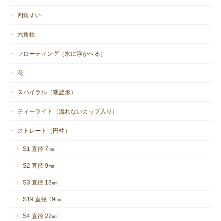
四角すい
六角柱
フローティング（水に浮かべる）
花
スパイラル（螺旋形）
ティーライト（流れないカップ入り）
ストレート（円柱）
S1 直径 7㎜
S2 直径 9㎜
S3 直径 13㎜
S19 直径 19㎜
S4 直径 22㎜