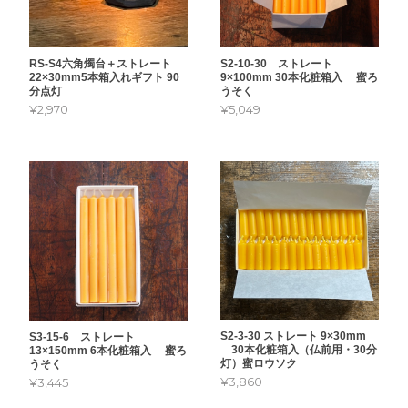
S2-10-30 ストレート
RS-S4六角燭台＋ストレート
9×100mm 30本化粧箱入 蜜ろ
22×30mm5本箱入れギフト 90
うそく
分点灯
¥5,049
¥2,970
S2-3-30 ストレート 9×30mm
S3-15-6 ストレート
30本化粧箱入（仏前用・30分
13×150mm 6本化粧箱入 蜜ろ
灯）蜜ロウソク
うそく
¥3,860
¥3,445