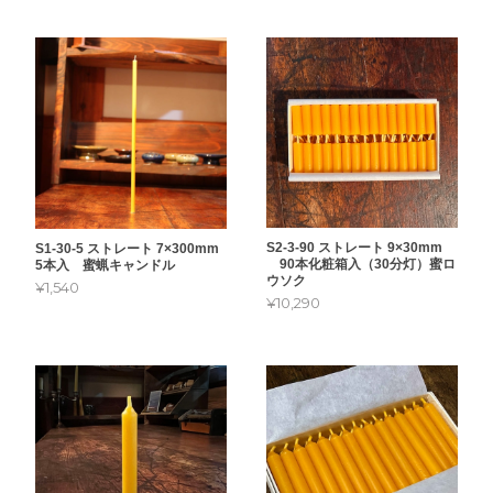
S2-3-90 ストレート 9×30mm
S1-30-5 ストレート 7×300mm
90本化粧箱入（30分灯）蜜ロ
5本入 蜜蝋キャンドル
ウソク
¥1,540
¥10,290