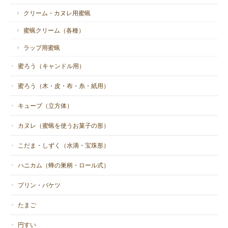
クリーム・カヌレ用蜜蝋
蜜蝋クリーム（各種）
ラップ用蜜蝋
蜜ろう（キャンドル用）
蜜ろう（木・皮・布・糸・紙用）
キューブ（立方体）
カヌレ（蜜蝋を使うお菓子の形）
こだま・しずく（水滴・宝珠形）
ハニカム（蜂の巣柄・ロール式）
プリン・バケツ
たまご
円すい