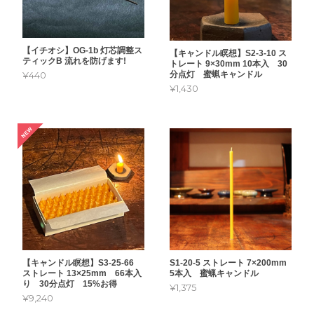
【イチオシ】OG-1b 灯芯調整ス
【キャンドル瞑想】S2-3-10 ス
ティックB 流れを防げます!
トレート 9×30mm 10本入 30
分点灯 蜜蝋キャンドル
¥440
¥1,430
【キャンドル瞑想】S3-25-66
S1-20-5 ストレート 7×200mm
ストレート 13×25mm 66本入
5本入 蜜蝋キャンドル
り 30分点灯 15%お得
¥1,375
¥9,240