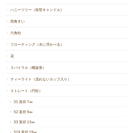
ハニーツリー（枝型キャンドル）
四角すい
六角柱
フローティング（水に浮かべる）
花
スパイラル（螺旋形）
ティーライト（流れないカップ入り）
ストレート（円柱）
S1 直径 7㎜
S2 直径 9㎜
S3 直径 13㎜
S19 直径 19㎜