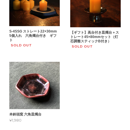
S-4SSG ストレート22×30mm
【ギフト】高台付き皿燭台＋ス
5個入れ 六角燭台付き ギフ
トレート45×80mmセット（灯
ト
芯調整スティックB付き）
SOLD OUT
SOLD OUT
本鈴頭窯 六角皿燭台
¥1,980