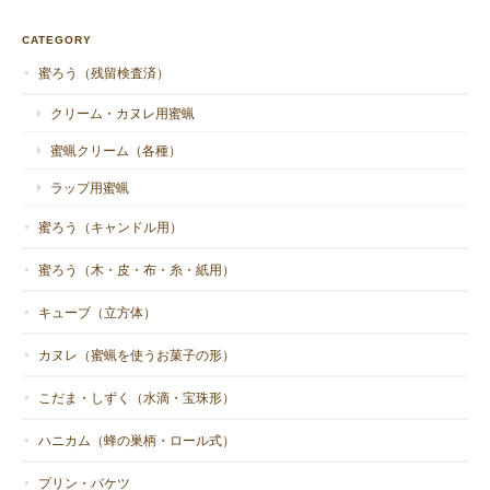
CATEGORY
蜜ろう（残留検査済）
クリーム・カヌレ用蜜蝋
蜜蝋クリーム（各種）
ラップ用蜜蝋
蜜ろう（キャンドル用）
蜜ろう（木・皮・布・糸・紙用）
キューブ（立方体）
カヌレ（蜜蝋を使うお菓子の形）
こだま・しずく（水滴・宝珠形）
ハニカム（蜂の巣柄・ロール式）
プリン・バケツ