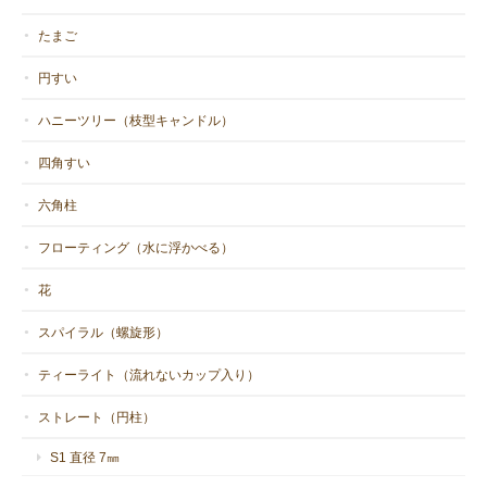
たまご
円すい
ハニーツリー（枝型キャンドル）
四角すい
六角柱
フローティング（水に浮かべる）
花
スパイラル（螺旋形）
ティーライト（流れないカップ入り）
ストレート（円柱）
S1 直径 7㎜