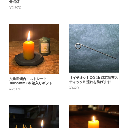
分点灯
¥2,970
【イチオシ】OG-1b 灯芯調整ス
六角皿燭台＋ストレート
ティックB 流れを防げます!
30×55mm2本 箱入りギフト
¥440
¥2,970