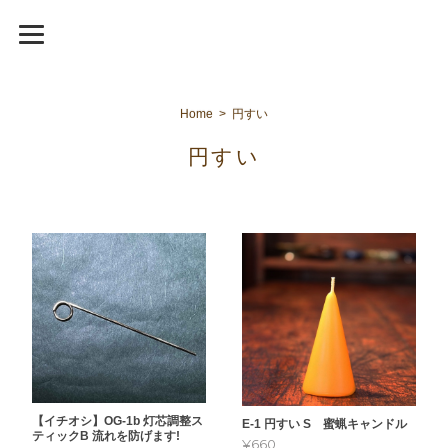
Home
円すい
円すい
【イチオシ】OG-1b 灯芯調整ス
E-1 円すい S 蜜蝋キャンドル
ティックB 流れを防げます!
¥660