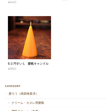
¥440
E-2 円すい L 蜜蝋キャンドル
¥990
CATEGORY
蜜ろう（残留検査済）
クリーム・カヌレ用蜜蝋