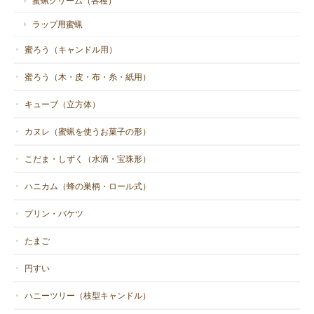
蜜蝋クリーム（各種）
ラップ用蜜蝋
蜜ろう（キャンドル用）
蜜ろう（木・皮・布・糸・紙用）
キューブ（立方体）
カヌレ（蜜蝋を使うお菓子の形）
こだま・しずく（水滴・宝珠形）
ハニカム（蜂の巣柄・ロール式）
プリン・バケツ
たまご
円すい
ハニーツリー（枝型キャンドル）