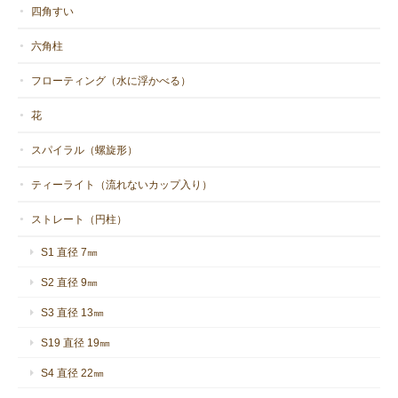
四角すい
六角柱
フローティング（水に浮かべる）
花
スパイラル（螺旋形）
ティーライト（流れないカップ入り）
ストレート（円柱）
S1 直径 7㎜
S2 直径 9㎜
S3 直径 13㎜
S19 直径 19㎜
S4 直径 22㎜