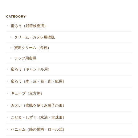
CATEGORY
蜜ろう（残留検査済）
クリーム・カヌレ用蜜蝋
蜜蝋クリーム（各種）
ラップ用蜜蝋
蜜ろう（キャンドル用）
蜜ろう（木・皮・布・糸・紙用）
キューブ（立方体）
カヌレ（蜜蝋を使うお菓子の形）
こだま・しずく（水滴・宝珠形）
ハニカム（蜂の巣柄・ロール式）