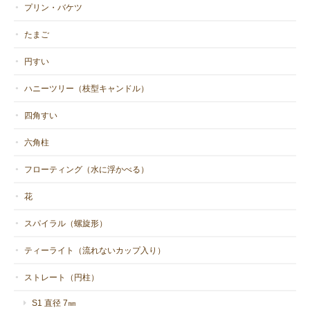
プリン・バケツ
たまご
円すい
ハニーツリー（枝型キャンドル）
四角すい
六角柱
フローティング（水に浮かべる）
花
スパイラル（螺旋形）
ティーライト（流れないカップ入り）
ストレート（円柱）
S1 直径 7㎜