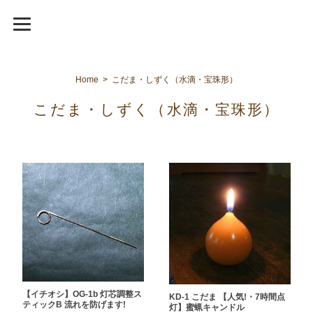
Home
こだま・しずく（水滴・宝珠形）
こだま・しずく（水滴・宝珠形）
【イチオシ】OG-1b 灯芯調整ス
KD-1 こだま 【人気!・7時間点
ティックB 流れを防げます!
灯】蜜蝋キャンドル