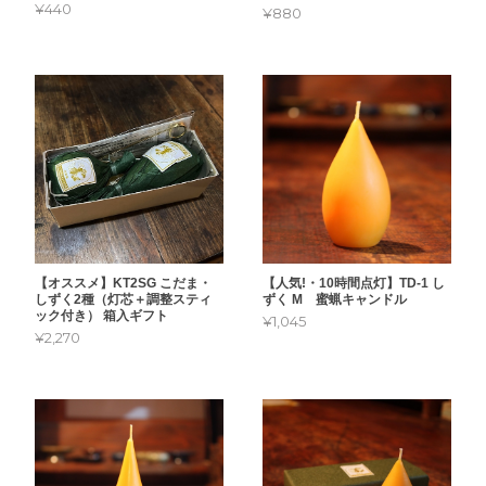
¥440
¥880
【人気!・10時間点灯】TD-1 し
【オススメ】KT2SG こだま・
ずく M 蜜蝋キャンドル
しずく2種（灯芯＋調整スティ
ック付き） 箱入ギフト
¥1,045
¥2,270