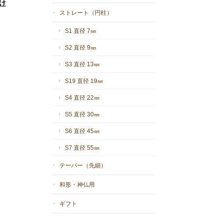
け
ストレート（円柱）
S1 直径 7㎜
S2 直径 9㎜
S3 直径 13㎜
S19 直径 19㎜
S4 直径 22㎜
S5 直径 30㎜
S6 直径 45㎜
S7 直径 55㎜
テーパー（先細）
和形・神仏用
ギフト