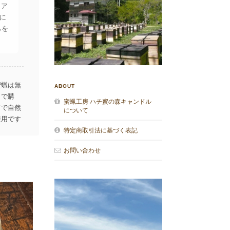
リア
に
らを
蜜蝋は無
ABOUT
とで購
蜜蝋工房 ハチ蜜の森キャンドル
ドで自然
について
使用です
の前でも
特定商取引法に基づく表記
ます。
お問い合わせ
す!