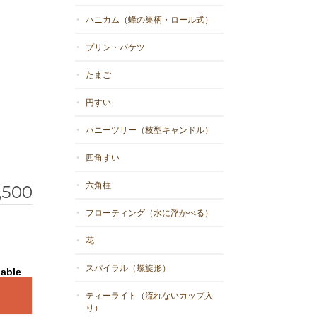
ハニカム（蜂の巣柄・ロール式）
プリン・バケツ
たまご
円すい
ハニーツリー（枝型キャンドル）
四角すい
六角柱
,500
フローティング（水に浮かべる）
花
スパイラル（螺旋形）
lable
ティーライト（流れないカップ入
り）