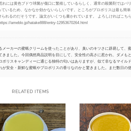
 手荒れには黄色ブドウ球菌が傷口に繁殖しているらしく、通常の殺菌剤ではバ
っているため、なかなか効かないらしいです。ところがプロポリスは最も簡単
けられるのだそうです。論文がいくつも書かれています。 よろしければこち
ps://ameblo.jp/hatake888/entry-12953670264.html
るメーカーの蜜蝋クリームを使ったことがあり、臭いのキツさに辟易して、
てきました。今回偶然商品説明を目にして、安全性の高さに惹かれ、ダメも
ロポリスキャンディーに通じる独特の匂いはありますが、似て非なるマイル
れが安全・新鮮な蜜蝋やプロポリスの香りなのかと驚きました。まだ数日の
ず、ガサガサで切れやすい皮膚が柔らかくなり、とてもよい感じです。炊事
、希少なクリーム。ありがたき逸品にやっと出逢えた、と、大喜びしており
RELATED ITEMS
たきご感想に私こそ大喜びです。 ありがとうございます😊 益々精進いたしま