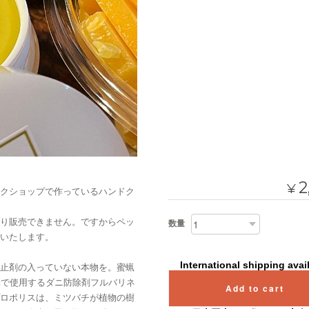
2
¥
クショップで作っているハンドク
り販売できません。ですからペッ
数量
いたします。
International shipping avai
止剤の入っていない本物を。蜜蝋
蜂で使用するダニ防除剤フルバリネ
Add to cart
ロポリスは、ミツバチが植物の樹