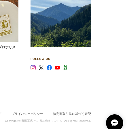
 プロポリス
FOLLOW US
ました。
はもった
て
プライバシーポリシー
特定商取引法に基づく表記
結構多め
Copyright © 蜜蝋工房 ハチ蜜の森キャンドル. All Rights Reserved.
すが、良