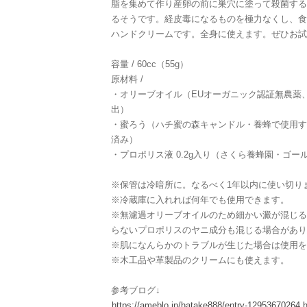
脂を集めて作り産卵の前に巣穴に塗って殺菌する
るそうです。経皮毒になるものを極力なくし、食
ハンドクリームです。全身に使えます。ぜひお試
容量 / 60cc（55g）
原材料 /
・オリーブオイル（EUオーガニック認証無農薬
出）
・蜜ろう（ハチ蜜の森キャンドル・養蜂で使用す
済み）
・プロポリス液 0.2g入り（さくら養蜂園・ゴー
※保管は冷暗所に。なるべく1年以内に使い切り
※冷蔵庫に入れれば何年でも使用できます。
※無濾過オリーブオイルのため細かい澱が混じる
らないプロポリスのヤニ成分も混じる場合があり
※肌になんらかのトラブルが生じた場合は使用を
※木工品や革製品のクリームにも使えます。
参考ブログ↓
https://ameblo.jp/hatake888/entry-12953670264.