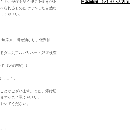
もの。炎症を早く抑える働きがあ
日本国内にお住まいの方向
べられるものだけで作った自然な
しください。
、無添加、混ぜ油なし、低温抽
るダニ剤フルバリネート残留検査
ルド（3倍濃縮））
ましょう。
ことがございます。また、溶け切
ますがご了承ください。
やめてください。
html