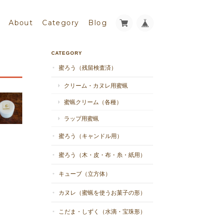
About
Category
Blog
CATEGORY
蜜ろう（残留検査済）
クリーム・カヌレ用蜜蝋
蜜蝋クリーム（各種）
ラップ用蜜蝋
蜜ろう（キャンドル用）
蜜ろう（木・皮・布・糸・紙用）
キューブ（立方体）
カヌレ（蜜蝋を使うお菓子の形）
こだま・しずく（水滴・宝珠形）