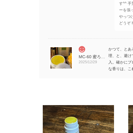
す^^
ーを張
やっつ
どうぞ htt
かつて、とあ
理、と、避け
MC-60 蜜ろうハンドクリーム プロポリス入り 60cc （ペット用）
2025/12/29
入。確かにプ
な香りは、こ
が、べたつか
扱える安全な
ありが
MC-60 蜜ろうハンドクリーム プロポリス入り 60cc （ペット用）