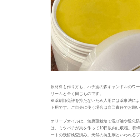
原材料も作り方も、ハチ蜜の森キャンドルのワー
リームと全く同じものです。
※薬剤師免許を持たないため人用には薬事法によ
ト用です。ご自身に使う場合は自己責任でお願い
オリーブオイルは、無農薬栽培で混ぜ油や酸化防
は、ミツバチが巣を作って10日以内に収穫。養
ートの残留検査済み。天然の抗生剤といわれるプ