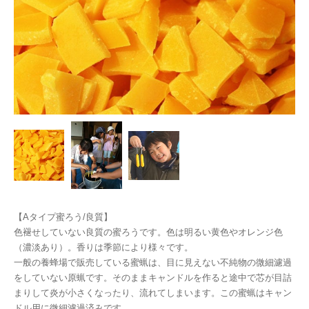
【Aタイプ蜜ろう/良質】
色褪せしていない良質の蜜ろうです。色は明るい黄色やオレンジ色
（濃淡あり）。香りは季節により様々です。
一般の養蜂場で販売している蜜蝋は、目に見えない不純物の微細濾過
をしていない原蝋です。そのままキャンドルを作ると途中で芯が目詰
まりして炎が小さくなったり、流れてしまいます。この蜜蝋はキャン
ドル用に微細濾過済みです。