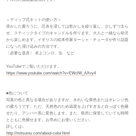
＜ディップ式キットの使い方＞
溶かした蜜ろうに、芯糸を浸しては乾かしを繰り返し、少しずつ太ら
せ、スティックタイプのキャンドルを作ります。大人と一緒なら幼児
から楽しめます。イギリスの絵本作家ターシャ・チューダが作り話題
になった浸け込みの方法です。
〔必要な道具〕 卓上コンロ、缶 など
YouTubeでご覧いただけます。
https://www.youtube.com/watch?v=EWclW_AXvy4
■色について
写真の色と異なる場合がありますが、きれいな黄色またはオレンジ色
の蜜ろうです。ただ、天然色のため温度を上げすぎると白っぽく色褪
せたり、アンバー系に変色します。また、暗所に保管していても時間
とともに色褪せます。お早めにお使いください。
詳しくは↓
http://mitsurou.com/about-color.html