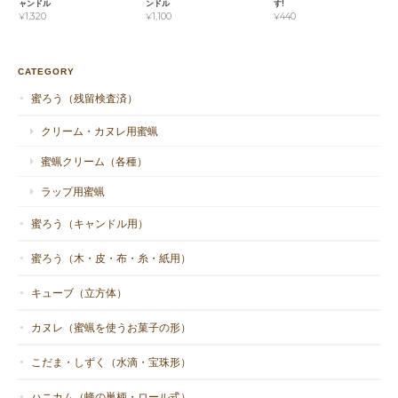
す。紫外線と時間の経過でどんどん色褪
ャンドル
ンドル
す!
¥1,320
¥1,100
¥440
せするのでいっときの天然色のきれいさ
です。温度の上げ過ぎでも色褪せします
のでお気をつけください😊ありがとうご
CATEGORY
ざいました。
蜜ろう（残留検査済）
クリーム・カヌレ用蜜蝋
蜜蝋クリーム（各種）
BW-A1Kd 蜜ろうA 1kg（キャンドル用微細濾過済み・灯芯6m付ディップ式材料・東北産）
ラップ用蜜蝋
2025/06/24
蜜ろう（キャンドル用）
蜜ろう（木・皮・布・糸・紙用）
キューブ（立方体）
BW-A1Kd 蜜ろうA 1kg（ディップ式材料・灯芯6m付・微細濾過済み・国産）
カヌレ（蜜蝋を使うお菓子の形）
2021/04/11
こだま・しずく（水滴・宝珠形）
いい色を探して頂きありがとうございました。またご丁寧なメー
ハニカム（蜂の巣柄・ロール式）