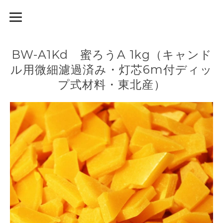
BW-A1Kd 蜜ろうA 1kg（キャンド
ル用微細濾過済み・灯芯6m付ディッ
プ式材料・東北産）