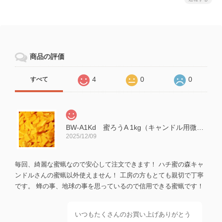
商品の評価
4
0
0
すべて
BW-A1Kd 蜜ろうA 1kg（キャンドル用微細濾過済み・灯芯6m付ディップ式材料・東北産）
2025/12/09
毎回、綺麗な蜜蝋なので安心して注文できます！ ハチ蜜の森キャ
ンドルさんの蜜蝋以外使えません！ 工房の方もとても親切で丁寧
です。 蜂の事、地球の事を思っているので信用できる蜜蝋です！
いつもたくさんのお買い上げありがとう