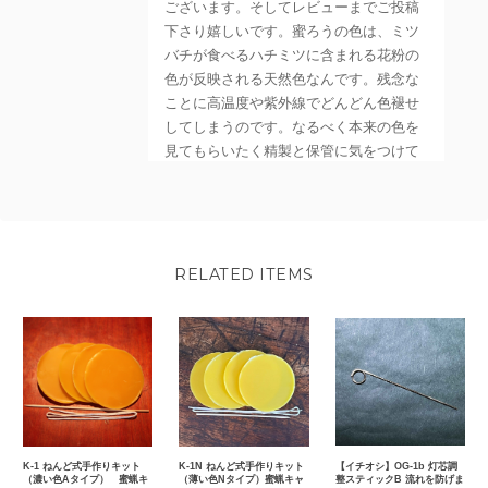
ございます。そしてレビューまでご投稿
下さり嬉しいです。蜜ろうの色は、ミツ
バチが食べるハチミツに含まれる花粉の
色が反映される天然色なんです。残念な
ことに高温度や紫外線でどんどん色褪せ
してしまうのです。なるべく本来の色を
見てもらいたく精製と保管に気をつけて
います^^
RELATED ITEMS
BW-A1Kd 蜜ろうA 1kg（キャンドル用微細濾過済み・灯芯6m付ディップ式材料・東北産）
2025/11/11
綺麗な蜜蝋が届きました。お忙しい中、ご対応いただき、ありが
とうございました。
お買い上げそしてご投稿、感謝いたしま
K-1 ねんど式手作りキット
K-1N ねんど式手作りキット
【イチオシ】OG-1b 灯芯調
（濃い色Aタイプ） 蜜蝋キ
（薄い色Nタイプ）蜜蝋キャ
整スティックB 流れを防げま