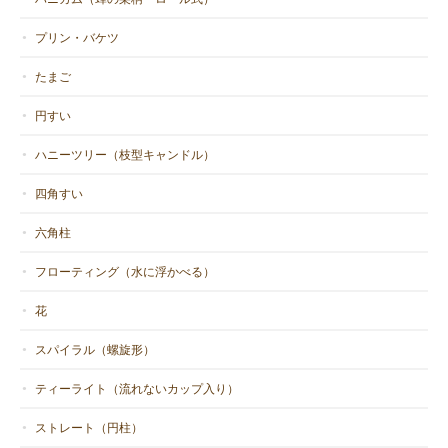
ルもありがとうございます。開けた瞬間宝石のようだ〜と思いま
した。愛しい愛しい綺麗なオレンジ色で輝いてます^_^これからキ
プリン・バケツ
ャンドル作るのが楽しみです。フレッシュなうちに物にして親し
い人たちにも渡します。良い品をありがとうございました。また
たまご
今年の物も出来たら購入したいです。よろしくお願いします。
円すい
喜んでいただき嬉しいです。はかない色
ハニーツリー（枝型キャンドル）
ではありませんが、その自然の色の美し
さをお見せしたくてこだわっておりま
四角すい
す。そのオレンジ色が炎に透かされるの
六角柱
も堪りません。ありがとうございます。
今後ともどうぞよろしくお願いいたしま
フローティング（水に浮かべる）
す。
花
スパイラル（螺旋形）
ティーライト（流れないカップ入り）
ストレート（円柱）