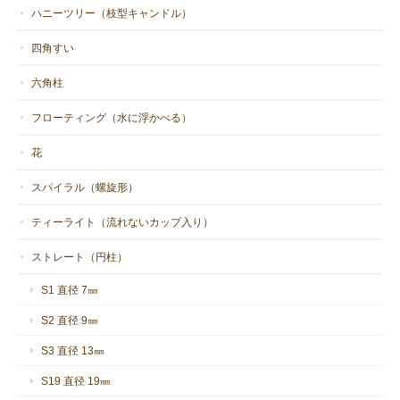
みください。お買い上げありがとうござ
ハニーツリー（枝型キャンドル）
いました。
四角すい
六角柱
フローティング（水に浮かべる）
TW-S ツイン12cm（2020 新作）
2021/03/31
花
スパイラル（螺旋形）
とても素敵なキャンドルをありがとうございました。
ティーライト（流れないカップ入り）
二つの炎が一つになるのは感動します。
ストレート（円柱）
お買い上げありがとうございました。
S1 直径 7㎜
S2 直径 9㎜
S3 直径 13㎜
S19 直径 19㎜