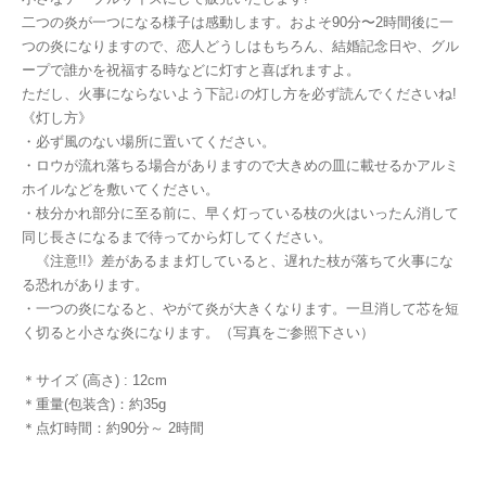
二つの炎が一つになる様子は感動します。およそ90分〜2時間後に一
つの炎になりますので、恋人どうしはもちろん、結婚記念日や、グル
ープで誰かを祝福する時などに灯すと喜ばれますよ。
ただし、火事にならないよう下記↓の灯し方を必ず読んでくださいね!
《灯し方》
・必ず風のない場所に置いてください。
・ロウが流れ落ちる場合がありますので大きめの皿に載せるかアルミ
ホイルなどを敷いてください。
・枝分かれ部分に至る前に、早く灯っている枝の火はいったん消して
同じ長さになるまで待ってから灯してください。
《注意!!》差があるまま灯していると、遅れた枝が落ちて火事にな
る恐れがあります。
・一つの炎になると、やがて炎が大きくなります。一旦消して芯を短
く切ると小さな炎になります。（写真をご参照下さい）
＊サイズ (高さ) : 12cm
＊重量(包装含)：約35g
＊点灯時間：約90分～ 2時間