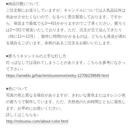
■納品日数について
ご注文順にお送りしていますが、キャンドルについては人気品以外は
色あせさせたくないので、なるべく受注製造しております。ですか
ら、発送まで最低でも3〜4日かかりますのでご了承ください。蜜ろう
は2〜3日で発送いたしております。ただ、注文が立て込んできたり
（特に11〜12月）、製作に時間のかかるものは、どちらも発送が遅れ
る場合もございます。余裕のあるご注文をお願いいたします。
■蜜ろうキャンドルの上手な灯し方
灯っぱなしでは流れてしまうことがあります。こちらを参考になさっ
て下さい↓
https://ameblo.jp/hachimitsunomori/entry-12706239849.html
■色について
写真の色と異なる場合がありますが、きれいな黄色またはオレンジ色
の蜜ろうで製作しています。ただ、天然色のため時間とともに退色し
ます。お早めにお使いください。
詳しくはこちらを↓
http://mitsurou.com/about-color.html