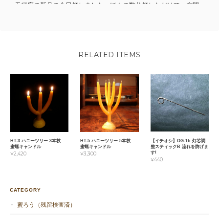
天秤座の新月の今日灯しました。ほんの数分灯しただけで、空間
と心身のモヤモヤがなくなり感動しました。この度はありがとう
ございました。少しずつ大切に灯します。また注文させていただ
きます♡
RELATED ITEMS
このたびはお買い上げ、そしてレビュー
も投稿くださりありがとうございます。
そのように仰ってくださる方は多いで
す。長年購入くださる鍼灸院さんは「蜜
蝋の光は患者から出てくるネガティブを
焼いて浄化してくれるのでいつも灯して
いる」と。東北の奥山で採った蜜蝋なの
で自然波動高いのかもしれませんね。お
HT-3 ハニーツリー 3本枝
HT-5 ハニーツリー 5本枝
【イチオシ】OG-1b 灯芯調
蜜蝋キャンドル
蜜蝋キャンドル
整スティックB 流れを防げま
役に立てて嬉しいです😊
す!
¥2,420
¥3,300
¥440
CATEGORY
蜜ろう（残留検査済）
TW-S ツイン12cm
2021/12/26