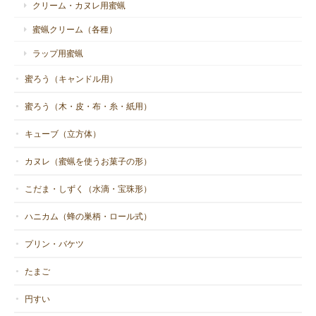
クリーム・カヌレ用蜜蝋
蜜蝋クリーム（各種）
結婚して初めての冬だったので、記念になるものが欲しくて購入
しました。クリスマスは忙しそうだし、年明けくらいに届いたら
ラップ用蜜蝋
のんびり灯してみようと思っていたのですが、ちょうどクリスマ
蜜ろう（キャンドル用）
スに間に合ったので灯してみました。 いつもはもったいなくて小
さなろうそくをちょっとずつ灯しているのですが、今回は贅沢に2
蜜ろう（木・皮・布・糸・紙用）
つの炎が1つになるまで灯しました。 いつも忙しく過ごしていたの
ですが、久々に夫婦でゆっくり出来て、幸せな時間を過ごせまし
キューブ（立方体）
た。これからも大切に灯したいと思います。
カヌレ（蜜蝋を使うお菓子の形）
ご投稿ありがとうございます。お二人の
こだま・しずく（水滴・宝珠形）
大切な時間に灯していただき光栄です。
ツインの意味は双子ではなく、もともと
ハニカム（蜂の巣柄・ロール式）
は一つの魂だったことを意味する話題の
プリン・バケツ
ツインソウルを意識して名付けました。
二つの炎が一つになる時はドラマチック
たまご
ですよね。最後に炎が大きくなったら芯
を短く切ってから点火すると小さくなり
円すい
ます。最後は一つの炎で最後までお楽し