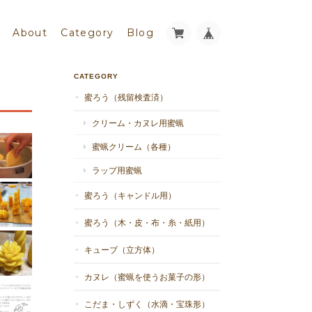
About
Category
Blog
CATEGORY
蜜ろう（残留検査済）
クリーム・カヌレ用蜜蝋
蜜蝋クリーム（各種）
ラップ用蜜蝋
蜜ろう（キャンドル用）
蜜ろう（木・皮・布・糸・紙用）
キューブ（立方体）
カヌレ（蜜蝋を使うお菓子の形）
こだま・しずく（水滴・宝珠形）