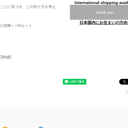
International shipping avai
ことに気づき、この作り方を考え
Sold out
日本国内にお住まいの方向
あけ用棒）×25セット
C5lAdG