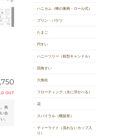
ハニカム（蜂の巣柄・ロール式）
プリン・バケツ
たまご
円すい
ハニーツリー（枝型キャンドル）
四角すい
,750
六角柱
フローティング（水に浮かべる）
LD OUT
花
た。再
問い合
スパイラル（螺旋形）
さい。
ティーライト（流れないカップ入
り）