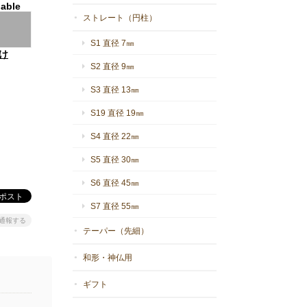
lable
ストレート（円柱）
S1 直径 7㎜
け
S2 直径 9㎜
S3 直径 13㎜
S19 直径 19㎜
S4 直径 22㎜
S5 直径 30㎜
S6 直径 45㎜
S7 直径 55㎜
通報する
テーパー（先細）
和形・神仏用
ギフト