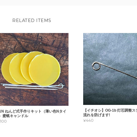
RELATED ITEMS
【イチオシ】OG-1b 灯芯調整
-1N ねんど式手作りキット（薄い色Nタイ
流れを防げます!
）蜜蝋キャンドル
¥440
1,100