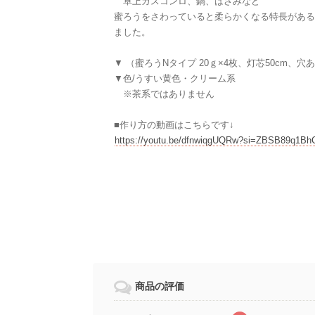
卓上ガスコンロ、鍋、はさみなど
蜜ろうをさわっていると柔らかくなる特長がある
ました。
▼ （蜜ろうNタイプ 20ｇ×4枚、灯芯50cm、穴
▼色/うすい黄色・クリーム系
※茶系ではありません
■作り方の動画はこちらです↓
https://youtu.be/dfnwiqgUQRw?si=ZBSB89q1Bh
商品の評価