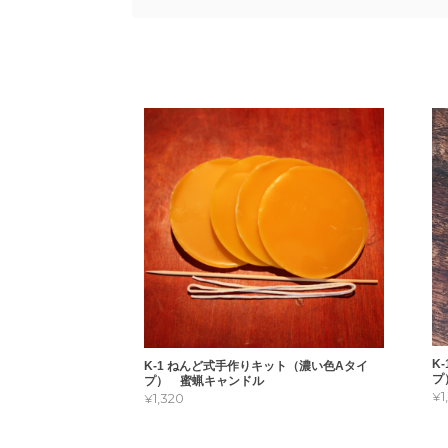
K
K-1 ねんど式手作りキット（濃い色Aタイ
プ
プ） 蜜蝋キャンドル
¥
¥1,320