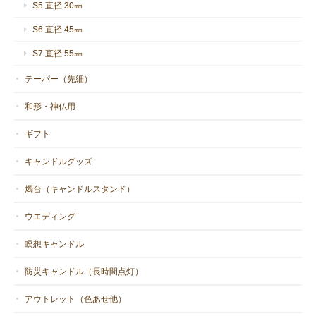
S5 直径 30㎜
うございました😊
S6 直径 45㎜
S7 直径 55㎜
テーパー（先細）
C-1 蜜蝋キャンドル カヌレ S
2021/01/19
和形・神仏用
ギフト
キャンドルグッズ
燭台（キャンドルスタンド）
C-1 蜜蝋キャンドル カヌレ S
2021/01/03
ウエディング
瞑想キャンドル
年末の注文にもかかわらず最短で発送して下さり無事に受け取る
事が出来ました。 また、注文時には何度も対応して下さりありが
防災キャンドル（長時間点灯）
とうございました。 可愛いカヌレ型のキャンドル 灯すのが楽し
みです。大切に使わせて頂きます！
アウトレット（色あせ他）