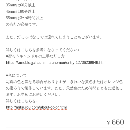
35mmは60分以上
45mmは90分以上
55mmは3〜4時間以上
の点灯が必要です。
また、灯しっぱなしでは流れてしまうこともございます。
詳しくはこちらを参考になさってください↓
■蜜ろうキャンドルの上手な灯し方
https://ameblo.jp/hachimitsunomori/entry-12706239849.html
■色について
写真の色と異なる場合がありますが、きれいな黄色またはオレンジ色
の蜜ろうで製作しています。ただ、天然色のため時間とともに退色し
ます。お早めにお使いください。
詳しくはこちらを↓
http://mitsurou.com/about-color.html
660
¥