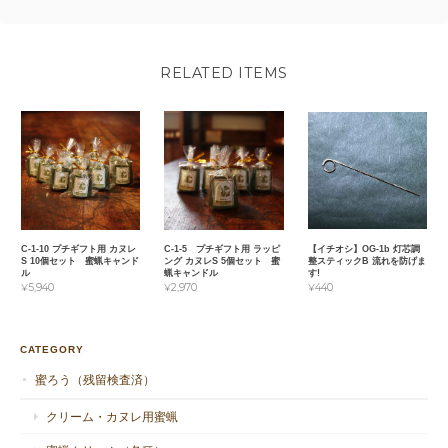
C-1 蜜蝋キャンドル カヌレ S
RELATED ITEMS
2022/04/15
C-1 蜜蝋キャンドル カヌレ S
2021/08/11
C-1-10 プチギフト用 カヌレ
C-1-5 プチギフト用 ラッピ
【イチオシ】OG-1b 灯芯調
S 10個セット 蜜蝋キャンド
ング カヌレS 5個セット 蜜
整スティックB 流れを防げま
ル
蝋キャンドル
す!
¥5,940
¥2,970
¥440
CATEGORY
C-1 蜜蝋キャンドル カヌレ S
蜜ろう（残留検査済）
2021/04/24
クリーム・カヌレ用蜜蝋