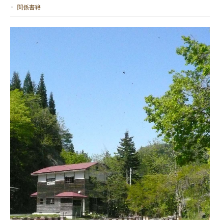
関係書籍
どういたしまして。お役に立ててよかっ
たです。 どうぞ素敵な新年になさってく
ださい! お買い上げありがとうございま
した。
C-1 蜜蝋キャンドル カヌレ S
2020/12/29
C-1 蜜蝋キャンドル カヌレ S
2020/09/07
守られてるような気持ちになりました。 暖かいオレンジ色です。