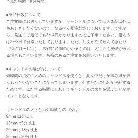
＊点灯時間：約4時間
■納品日数について
ご注文順にお送りしていますが、キャンドルについては人気品以外は
色あせさせたくないので、なるべく受注製造しております。ですか
ら、発送まで最低でも3〜4日かかりますのでご了承ください。蜜ろう
は2〜3日で発送いたしております。ただ、注文が立て込んできたり
（特に11〜12月）、製作に時間のかかるものは、どちらも発送が遅れ
る場合もございます。余裕のあるご注文をお願いいたします。
■キャンドルの選び方について
短時間の点灯に太めのキャンドルを使うと、真ん中だけが凹み縁が残
りもったいないことになってしまいます。灯すたびに灯芯が消耗する
ためです。点灯する時間に合わせてキャンドルの太さを選ぶことがポ
イントとなります。
キャンドルの太さと点灯時間との目安は、
9mmは1分以上
13mmは5分以上
20mmは15分以上
30mmは30分以上