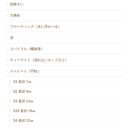
四角すい
六角柱
C-1 蜜蝋キャンドル カヌレ S
2021/01/20
フローティング（水に浮かべる）
花
初めて購入しました。 火を灯してみたら、とても優しい光でし
た。 たまにアロマキャンドルを使用したことはありましたが、い
スパイラル（螺旋形）
ままで経験したことがないくらいに癒されます。 エネルギーが柔
らかくて、包み込まれるような暖かさを感じます。カヌレの形も
ティーライト（流れないカップ入り）
可愛くて美しいです。 また購入したいと思います。素晴らしいも
ストレート（円柱）
のをありがとうございます。
S1 直径 7㎜
この度はご購入ありがとうございまし
S2 直径 9㎜
た。そして元気がみなぎってくるような
S3 直径 13㎜
ご感想もとても嬉しいです。私も得体の
知れないこの魅力にとりつかれたのが始
S19 直径 19㎜
まりでした。これからもこの魅力を損な
わぬよう真摯に作り続けたいと思ってい
S4 直径 22㎜
ます。心から感謝いたします。ありがと