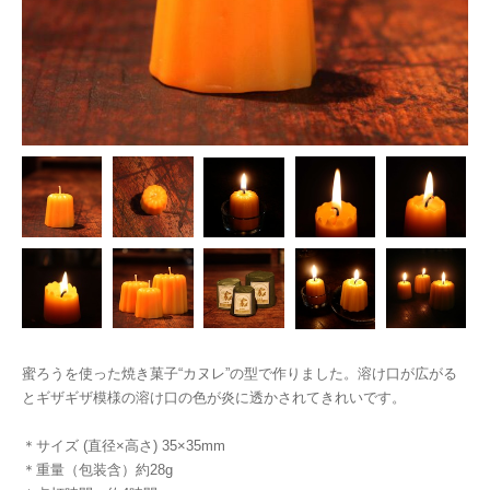
蜜ろうを使った焼き菓子“カヌレ”の型で作りました。溶け口が広がる
とギザギザ模様の溶け口の色が炎に透かされてきれいです。
＊サイズ (直径×高さ) 35×35mm
＊重量（包装含）約28g