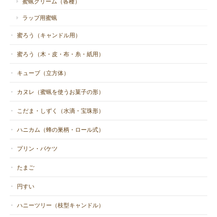
蜜蝋クリーム（各種）
ラップ用蜜蝋
蜜ろう（キャンドル用）
C-1 蜜蝋キャンドル カヌレ S
2021/04/11
蜜ろう（木・皮・布・糸・紙用）
本当に大自然のパワーを感じられる、優しい優しい、なんとも心
キューブ（立方体）
がふわ〜となれるオレンジ色の炎です。本当に虹のような光です
カヌレ（蜜蝋を使うお菓子の形）
ね。これを見てるだけでとっても癒されます。もうすっかり虜で
す笑。ふわっとグリーンな香りも良く、色はとってもキレイで見
こだま・しずく（水滴・宝珠形）
ているだけで癒されます。良い品をありがとうございます。
ハニカム（蜂の巣柄・ロール式）
このたびはお買い上げ、そしてレビュー
プリン・バケツ
へのご投稿ありがとうございます。そし
て、ご感想に感激しております。私も32
たまご
年この光に取り憑かれております。 元気
がモリモリ出てきました。ありがとうご
円すい
ざいます!
ハニーツリー（枝型キャンドル）