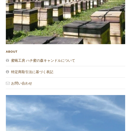
大切に火をつけたいと思います。
嬉しいご感想をありがとうございます。
なによりの励みになりました! 今後とも
どうぞよろしくお願いいたします。
ABOUT
蜜蝋工房 ハチ蜜の森キャンドルについて
蜜蝋キャンドル カヌレ S
2019/10/24
特定商取引法に基づく表記
お問い合わせ
さっそく、陶器の皿に乗せて火を灯したところ、カヌレのふちが
花びらのように影となって皿に映り、感動しました。とても温か
い火で、心が安らいでいくのが分かりました。 お店の方の丁寧な
対応も、うれしかったです。ありがとうございました！