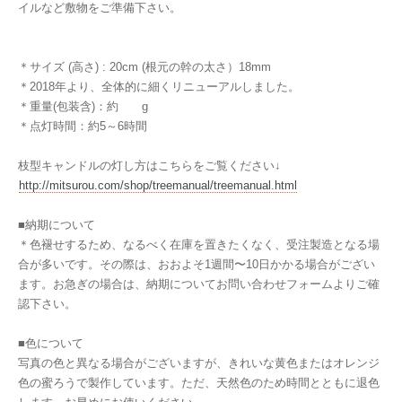
イルなど敷物をご準備下さい。
＊サイズ (高さ) : 20cm (根元の幹の太さ）18mm
＊2018年より、全体的に細くリニューアルしました。
＊重量(包装含)：約 g
＊点灯時間：約5～6時間
枝型キャンドルの灯し方はこちらをご覧ください↓
http://mitsurou.com/shop/treemanual/treemanual.html
■納期について
＊色褪せするため、なるべく在庫を置きたくなく、受注製造となる場
合が多いです。その際は、おおよそ1週間〜10日かかる場合がござい
ます。お急ぎの場合は、納期についてお問い合わせフォームよりご確
認下さい。
■色について
写真の色と異なる場合がございますが、きれいな黄色またはオレンジ
色の蜜ろうで製作しています。ただ、天然色のため時間とともに退色