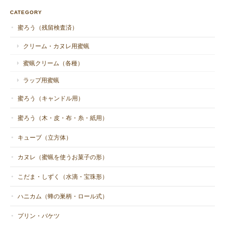
CATEGORY
蜜ろう（残留検査済）
クリーム・カヌレ用蜜蝋
蜜蝋クリーム（各種）
ラップ用蜜蝋
蜜ろう（キャンドル用）
蜜ろう（木・皮・布・糸・紙用）
キューブ（立方体）
カヌレ（蜜蝋を使うお菓子の形）
こだま・しずく（水滴・宝珠形）
ハニカム（蜂の巣柄・ロール式）
プリン・バケツ