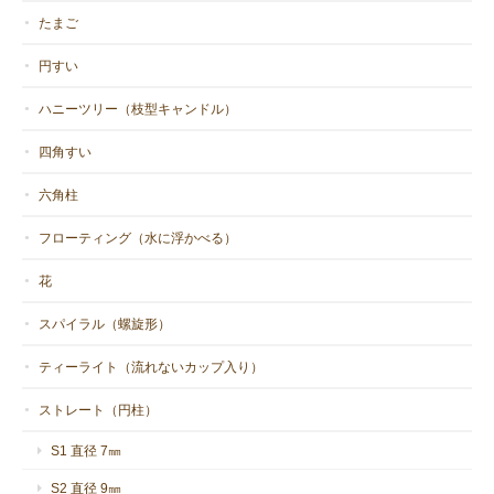
たまご
円すい
ハニーツリー（枝型キャンドル）
四角すい
六角柱
フローティング（水に浮かべる）
花
スパイラル（螺旋形）
ティーライト（流れないカップ入り）
ストレート（円柱）
S1 直径 7㎜
S2 直径 9㎜