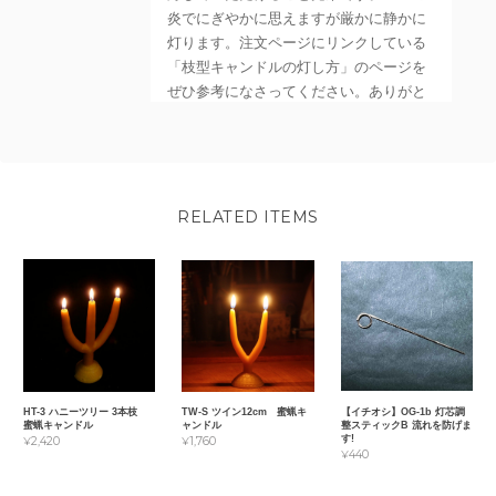
炎でにぎやかに思えますが厳かに静かに
灯ります。注文ページにリンクしている
「枝型キャンドルの灯し方」のページを
ぜひ参考になさってください。ありがと
うございました😊
RELATED ITEMS
HT-3 ハニーツリー 3本枝
TW-S ツイン12cm 蜜蝋キ
【イチオシ】OG-1b 灯芯調
蜜蝋キャンドル
ャンドル
整スティックB 流れを防げま
す!
¥2,420
¥1,760
¥440